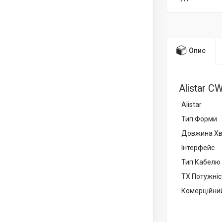
Опис
Alistar 
Alistar
Тип Форми
Довжина Хв
Інтерфейс
Тип Кабелю
TX Потужніс
Комерційни