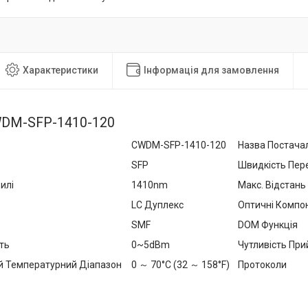
Характеристики
Інформація для замовлення
CWDM-SFP-1410-120
CWDM-SFP-1410-120
Назва Постача
SFP
Швидкість Пер
илі
1410nm
Макс. Відстань
LC Дуплекс
Оптичні Компо
SMF
DOM Функція
ть
0~5dBm
Чутливість Пр
й Температурний Діапазон
0 ～ 70°C (32 ～ 158°F)
Протоколи