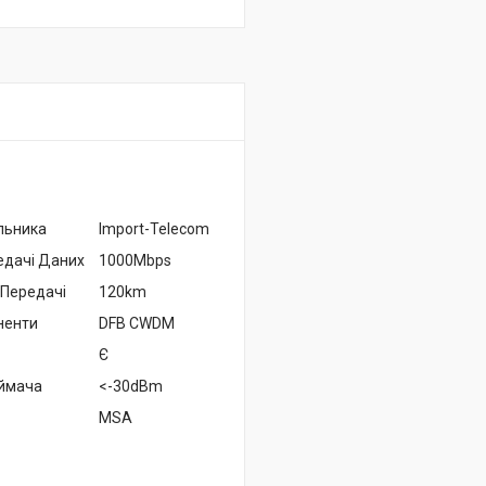
льника
Import-Telecom
едачі Даних
1000Mbps
 Передачі
120km
ненти
DFB CWDM
Є
иймача
<-30dBm
MSA