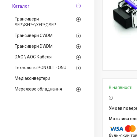
Каталог
Трансивери
SFP\SFP+\XFP\QSFP
Трансивери CWDM
Трансивери DWDM
DAC \ AOC Кабеля
Технологія PON OLT - ONU
Медiаконвертери
В наявності
Мережеве обладнання
будь-який то