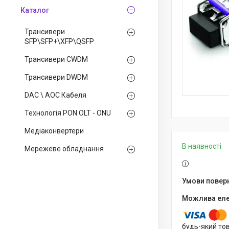
Каталог
Трансивери
SFP\SFP+\XFP\QSFP
Трансивери CWDM
Трансивери DWDM
DAC \ AOC Кабеля
Технологія PON OLT - ONU
Медiаконвертери
В наявності
Мережеве обладнання
будь-який то