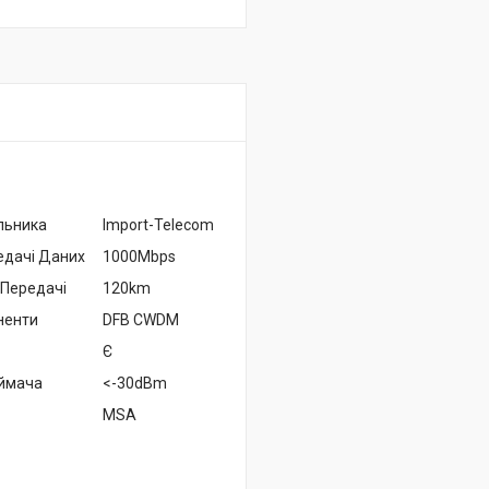
льника
Import-Telecom
едачі Даних
1000Mbps
 Передачі
120km
ненти
DFB CWDM
Є
иймача
<-30dBm
MSA