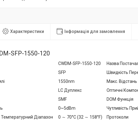
Характеристики
Інформація для замовлення
WDM-SFP-1550-120
CWDM-SFP-1550-120
Назва Постача
SFP
Швидкість Пер
лі
1550nm
Макс. Відстань
LC Дуплекс
Оптичні Компо
SMF
DOM Функція
ть
0~5dBm
Чутливість Пр
 Температурний Діапазон
0 ～ 70°C (32 ～ 158°F)
Протоколи