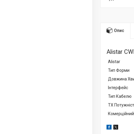
Опис
Alistar C
Alistar
Тип Форми
Довжина Хви
Інтерфейс
Тип Кабелю
TX Потужніс
Комерційний