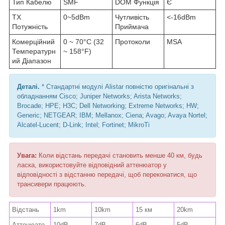
Тип Кабелю
SMF
DOM Функція
Є
TX
0~5dBm
Чутливість
<-16dBm
Потужність
Приймача
Комерційний
0 ~ 70°C (32
Протоколи
MSA
Температурн
~ 158°F)
ий Діапазон
Деталі.
* Стандартні модулі Alistar повністю оригінальні з
обладнанням Cisco; Juniper Networks; Arista Networks;
Brocade; HPE; H3C; Dell Networking; Extreme Networks; HW;
Generic; NETGEAR; IBM; Mellanox; Ciena; Avago; Avaya Nortel;
Alcatel-Lucent; D-Link; Intel; Fortinet; MikroTi
Увага:
Коли відстань передачі становить менше 40 км, будь
ласка, використовуйте відповідний аттенюатор у
відповідності з відстанню передачі, щоб переконатися, що
трансивери працюють.
Відстань
1km
10km
15 км
20km
Аттенюато
10dB
7dB
6dB
5dB