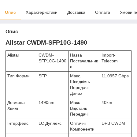
Опис
Характеристики
Доставка
Оплата
Умови п
Опис
Alistar CWDM-SFP10G-1490
Alistar
CWDM-
Назва
Import-
SFP10G-1490
Постачальник
Telecom
а
Тип Форми
SFP+
Макс.
11.0957 Gbps
Швидкість
Передачі
Даних
Довжина
1490nm
Макс.
40km
Хвилі
Відстань
Передачі
Інтерфейс
LC Дуплекс
Оптичні
DFB CWDM
Компоненти