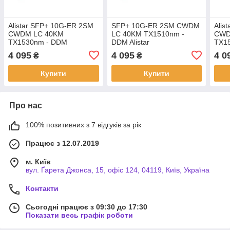
Alistar SFP+ 10G-ER 2SM
SFP+ 10G-ER 2SM CWDM
Alis
CWDM LC 40KM
LC 40KM TX1510nm -
CWD
TX1530nm - DDM
DDM Alistar
TX1
4 095
4 095
4 0
₴
₴
Купити
Купити
Про нас
100% позитивних з 7 відгуків за рік
Працює з 12.07.2019
м. Київ
вул. Ґарета Джонса, 15, офіс 124, 04119, Київ, Україна
Контакти
Сьогодні працює з 09:30 до 17:30
Показати весь графік роботи