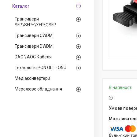
Каталог
Трансивери
SFP\SFP+\XFP\QSFP
Трансивери CWDM
Трансивери DWDM
DAC \ AOC Кабеля
Технологія PON OLT - ONU
Медiаконвертери
В наявності
Мережеве обладнання
будь-який то