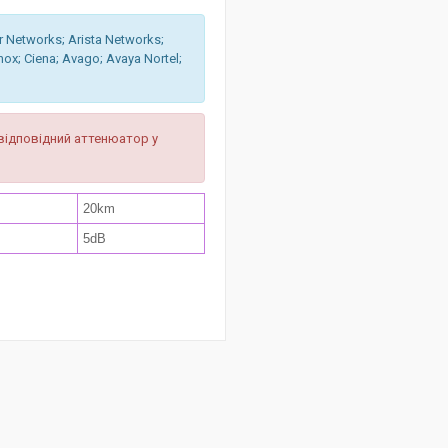
 Networks; Arista Networks;
ox; Ciena; Avago; Avaya Nortel;
відповідний аттенюатор у
20km
5dB