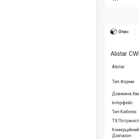
Опис
Alistar 
Alistar
Тип Форми
Довжина Хви
Інтерфейс
Тип Кабелю
TX Потужніс
Комерційний
Діапазон