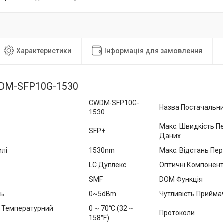
Характеристики
Інформація для замовлення
CWDM-SFP10G-1530
CWDM-SFP10G-
Назва Постачальн
1530
Макс. Швидкість П
SFP+
Даних
лі
1530nm
Макс. Відстань Пер
LC Дуплекс
Оптичні Компонен
SMF
DOM Функція
ть
0~5dBm
Чутливість Прийма
 Температурний
0 ~ 70°C (32 ~
Протоколи
158°F)