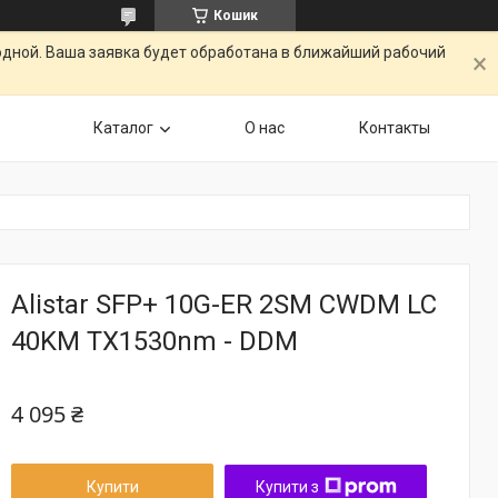
Кошик
одной. Ваша заявка будет обработана в ближайший рабочий
Каталог
О нас
Контакты
Alistar SFP+ 10G-ER 2SM CWDM LC
40KM TX1530nm - DDM
4 095 ₴
Купити
Купити з