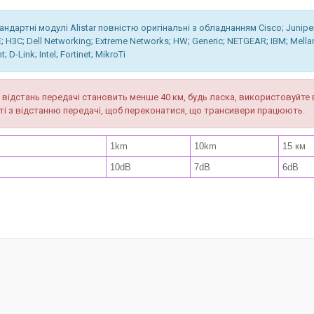
андартні модулі Alistar повністю оригінальні з обладнанням Cisco; Juniper
; H3C; Dell Networking; Extreme Networks; HW; Generic; NETGEAR; IBM; Mellan
; D-Link; Intel; Fortinet; MikroTi
відстань передачі становить менше 40 км, будь ласка, використовуйте 
ті з відстанню передачі, щоб переконатися, що трансивери працюють.
1km
10km
15 км
10dB
7dB
6dB