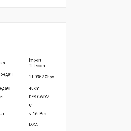
Import-
ика
Telecom
ередачі
11.0957 Gbps
едачі
40km
ти
DFB CWDM
Є
ча
<-16dBm
MSA