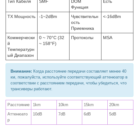
Тип Кабеля
SMF
DOM
Есть
Функция
TX Мощность
-1~2dBm
Чувствительн
<-16dBm
ость
Приемника
Коммерчески
0 ~ 70°C (32
Протоколы
MSA
й
~ 158°F)
Температурн
ый Диапазон
Внимание:
Когда расстояние передачи составляет менее 40
км, пожалуйста, используйте соответствующий аттенюатор в
соответствии с расстоянием передачи, чтобы убедиться, что
трансиверы работают.
Расстояние
1km
10km
15km
20km
Аттенюато
10dB
7dB
6dB
5dB
р