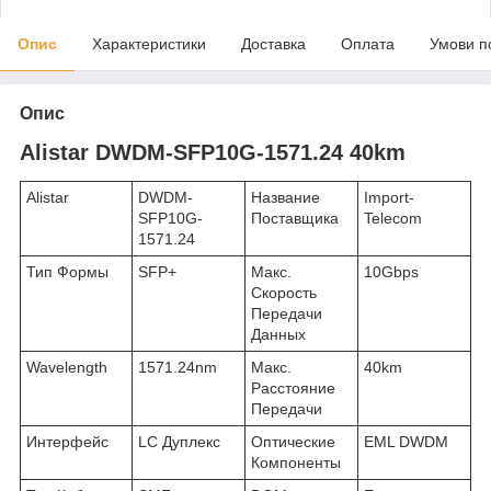
Опис
Характеристики
Доставка
Оплата
Умови п
Опис
Alistar DWDM-SFP10G-1571.24 40km
Alistar
DWDM-
Название
Import-
SFP10G-
Поставщика
Telecom
1571.24
Тип Формы
SFP+
Макс.
10Gbps
Скорость
Передачи
Данных
Wavelength
1571.24nm
Макс.
40km
Расстояние
Передачи
Интерфейс
LC Дуплекс
Оптические
EML DWDM
Компоненты