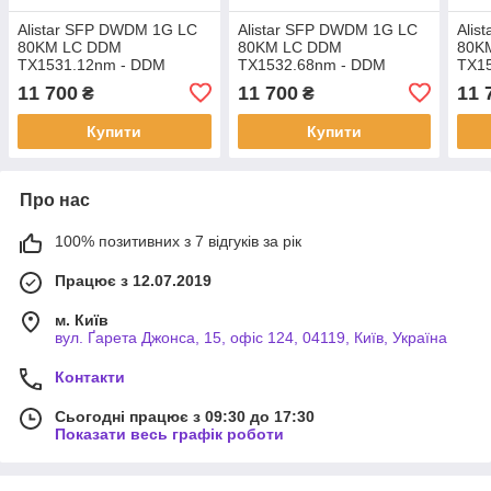
Alistar SFP DWDM 1G LC
Alistar SFP DWDM 1G LC
Alis
80KM LC DDM
80KM LC DDM
80K
TX1531.12nm - DDM
TX1532.68nm - DDM
TX1
11 700
11 700
11 
₴
₴
Купити
Купити
Про нас
100% позитивних з 7 відгуків за рік
Працює з 12.07.2019
м. Київ
вул. Ґарета Джонса, 15, офіс 124, 04119, Київ, Україна
Контакти
Сьогодні працює з 09:30 до 17:30
Показати весь графік роботи