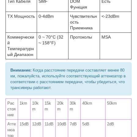
Тип Кабеля
SMF
DOM
Есть
Функция
TX Мощность
0-4dBm
Чувствительн
<-23dBm
ость
Приемника
Коммерчески
0 ~ 70°C (32
Протоколы
MSA
й
~ 158°F)
Температурн
ый Диапазон
Внимание:
Когда расстояние передачи составляет менее 80
км, пожалуйста, используйте соответствующий аттенюатор в
соответствии с расстоянием передачи, чтобы убедиться, что
трансиверы работают.
Рас
1km
10k
15k
20k
30k
40km
50km
стоя
m
m
m
m
ние
Атте
15dB
12dB
11dB
10dB
7dB
5dB
2dB
нюа
тор