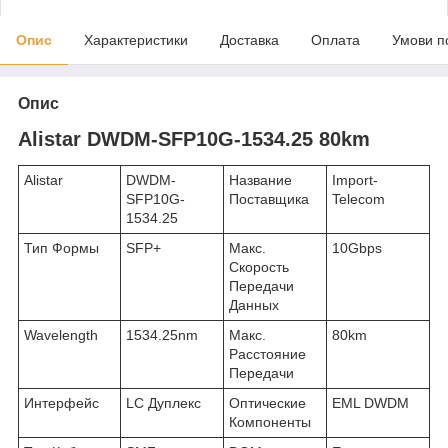
Опис
Характеристики
Доставка
Оплата
Умови п
Опис
Alistar DWDM-SFP10G-1534.25 80km
Alistar
DWDM-
Название
Import-
SFP10G-
Поставщика
Telecom
1534.25
Тип Формы
SFP+
Макс.
10Gbps
Скорость
Передачи
Данных
Wavelength
1534.25nm
Макс.
80km
Расстояние
Передачи
Интерфейс
LC Дуплекс
Оптические
EML DWDM
Компоненты