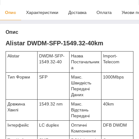
Опис
Характеристики
Доставка
Оплата
Умови п
Опис
Alistar DWDM-SFP-1549.32-40km
Alistar
DWDM-SFP-
Назва
Import-
1549.32-40
Постачальник
Telecom
а
Тип Форми
SFP
Макс.
1000Mbps
Швидкість
Передачі
Даних
Довжина
1549.32 nm
Макс.
40km
Хвилі
Відстань
Передачі
Інтерфейс
LC duplex
Оптичні
DFB DWDM
Компоненти