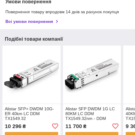
Умови повернення
Повернення товару впродовж 14 днів за рахунок покупця
Всі умови повернення
Подібні товари компанії
Alistar SFP+ DWDM 10G-
Alistar SFP DWDM 1G LC
Alis
ER 40km LC DDM
80KM LC DDM
40K
TX1549.32
TX1549.32nm - DDM
TX1
10 296
11 700
9 3
₴
₴