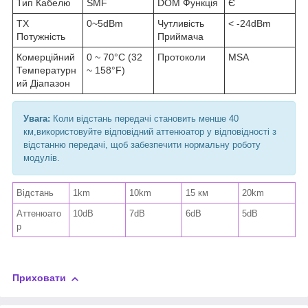
Тип Кабелю
SMF
DOM Функція
Є
TX
0~5dBm
Чутливість
< -24dBm
Потужність
Приймача
Комерційний
0 ~ 70°C (32
Протоколи
MSA
Температурн
~ 158°F)
ий Діапазон
Увага:
Коли відстань передачі становить менше 40
км,використовуйте відповідний аттенюатор у відповідності з
відстанню передачі, щоб забезпечити нормальну роботу
модулів.
Відстань
1km
10km
15 км
20km
Аттенюато
10dB
7dB
6dB
5dB
р
Приховати