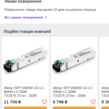
Умови повернення
Повернення товару впродовж 14 днів за рахунок покупця
Всі умови повернення
Подібні товари компанії
Alistar SFP DWDM 1G LC
Alistar SFP DWDM 1G LC
Alis
80KM LC DDM
20KM LC DDM
40K
TX1575.37nm - DDM
TX1575.37nm - DDM
TX1
11 700
8 798
9 3
₴
₴