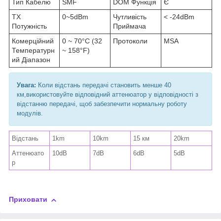
Тип Кабелю
SMF
DOM Функція
Є
TX
0~5dBm
Чутливість
< -24dBm
Потужність
Приймача
Комерційний
0 ~ 70°C (32
Протоколи
MSA
Температурн
~ 158°F)
ий Діапазон
Увага:
Коли відстань передачі становить менше 40
км,використовуйте відповідний аттенюатор у відповідності з
відстанню передачі, щоб забезпечити нормальну роботу
модулів.
Відстань
1km
10km
15 км
20km
Аттенюато
10dB
7dB
6dB
5dB
р
Приховати