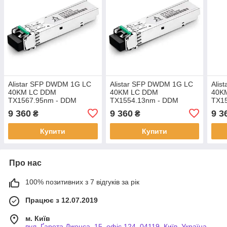
Alistar SFP DWDM 1G LC
Alistar SFP DWDM 1G LC
Alis
40KM LC DDM
40KM LC DDM
40K
TX1567.95nm - DDM
TX1554.13nm - DDM
TX1
9 360
9 360
9 3
₴
₴
Купити
Купити
Про нас
100% позитивних з 7 відгуків за рік
Працює з 12.07.2019
м. Київ
вул. Ґарета Джонса, 15, офіс 124, 04119, Київ, Україна