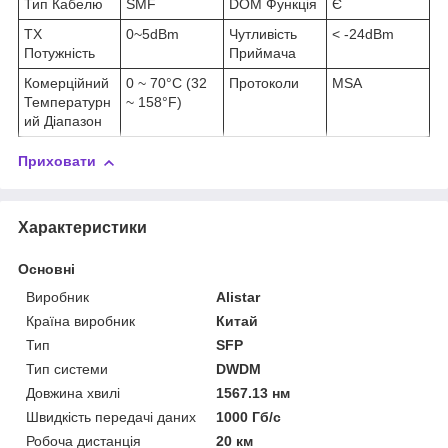
Тип Кабелю
SMF
DOM Функція
Є
TX
0~5dBm
Чутливість
< -24dBm
Потужність
Приймача
Комерційний
0 ~ 70°C (32
Протоколи
MSA
Температурн
~ 158°F)
ий Діапазон
Приховати
Характеристики
Основні
Виробник
Alistar
Країна виробник
Китай
Тип
SFP
Тип системи
DWDM
Довжина хвилі
1567.13 нм
Швидкість передачі даних
1000 Гб/с
Робоча дистанція
20 км