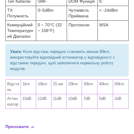
Тип Кабелю
SMF
DOM Функція
Є
TX
0~5dBm
Чутливість
< -24dBm
Потужність
Приймача
Комерційний
0 ~ 70°C (32
Протоколи
MSA
Температурн
~ 158°F)
ий Діапазон
Увага:
Коли відстань передачі становить менше 80km,
використовуйте відповідний аттенюатор у відповідності з
відстанню передачі, щоб забезпечити нормальну роботу
модулів.
Відста
1km
10km
15 км
20km
30km
40km
50km
нь
Аттен
15dB
12dB
11dB
10dB
7dB
5dB
2dB
юатор
Приховати