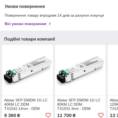
Умови повернення
Повернення товару впродовж 14 днів за рахунок покупця
Всі умови повернення
Подібні товари компанії
Alistar SFP DWDM 1G LC
Alistar SFP DWDM 1G LC
Alis
40KM LC DDM
80KM LC DDM
120
TX1542.14nm - DDM
TX1531.9nm - DDM
TX1
9 360
11 700
13 
₴
₴