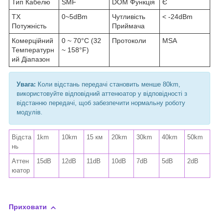
Тип Кабелю
SMF
DOM Функція
Є
TX
0~5dBm
Чутливість
< -24dBm
Потужність
Приймача
Комерційний
0 ~ 70°C (32
Протоколи
MSA
Температурн
~ 158°F)
ий Діапазон
Увага:
Коли відстань передачі становить менше 80km,
використовуйте відповідний аттенюатор у відповідності з
відстанню передачі, щоб забезпечити нормальну роботу
модулів.
Відста
1km
10km
15 км
20km
30km
40km
50km
нь
Аттен
15dB
12dB
11dB
10dB
7dB
5dB
2dB
юатор
Приховати