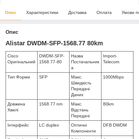
Опис
Характеристики
Доставка
Оплата
Умови п
Опис
Alistar DWDM-SFP-1568.77 80km
Cisco
DWDM-SFP-
Назва
Import-
Оригінальний
1568.77-80
Постачальник
Telecom
а
Тип Форми
SFP
Макс.
1000Mbps
Швидкість
Передачі
Даних
Довжина
1568.77 nm
Макс.
80km
Хвилі
Відстань
Передачі
Інтерфейс
LC duplex
Оптичні
DFB DWDM
Компоненти