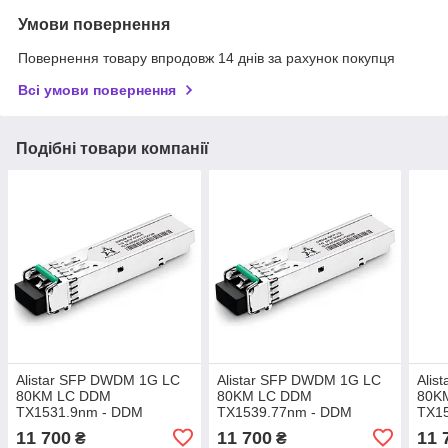
Умови повернення
Повернення товару впродовж 14 днів за рахунок покупця
Всі умови повернення
Подібні товари компанії
Alistar SFP DWDM 1G LC
Alistar SFP DWDM 1G LC
Alis
80KM LC DDM
80KM LC DDM
80K
TX1531.9nm - DDM
TX1539.77nm - DDM
TX1
11 700
11 700
11 
₴
₴