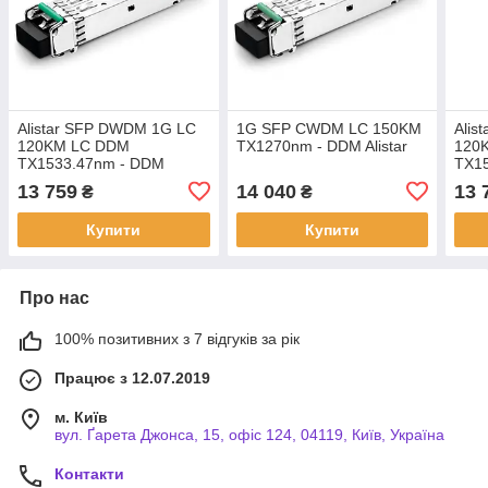
Alistar SFP DWDM 1G LC
1G SFP CWDM LC 150KM
Alis
120KM LC DDM
TX1270nm - DDM Alistar
120
TX1533.47nm - DDM
TX1
13 759
14 040
13 
₴
₴
Купити
Купити
Про нас
100% позитивних з 7 відгуків за рік
Працює з 12.07.2019
м. Київ
вул. Ґарета Джонса, 15, офіс 124, 04119, Київ, Україна
Контакти