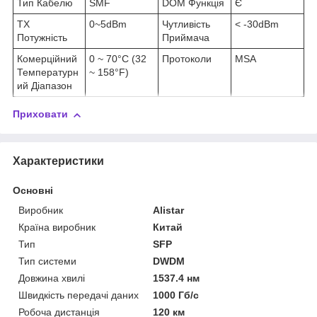
Тип Кабелю
SMF
DOM Функція
Є
TX
0~5dBm
Чутливість
< -30dBm
Потужність
Приймача
Комерційний
0 ~ 70°C (32
Протоколи
MSA
Температурн
~ 158°F)
ий Діапазон
Приховати
Характеристики
Основні
Виробник
Alistar
Країна виробник
Китай
Тип
SFP
Тип системи
DWDM
Довжина хвилі
1537.4 нм
Швидкість передачі даних
1000 Гб/с
Робоча дистанція
120 км