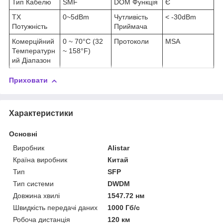
Тип Кабелю
SMF
DOM Функція
Є
TX
0~5dBm
Чутливість
< -30dBm
Потужність
Приймача
Комерційний
0 ~ 70°C (32
Протоколи
MSA
Температурн
~ 158°F)
ий Діапазон
Приховати
Характеристики
Основні
Виробник
Alistar
Країна виробник
Китай
Тип
SFP
Тип системи
DWDM
Довжина хвилі
1547.72 нм
Швидкість передачі даних
1000 Гб/с
Робоча дистанція
120 км