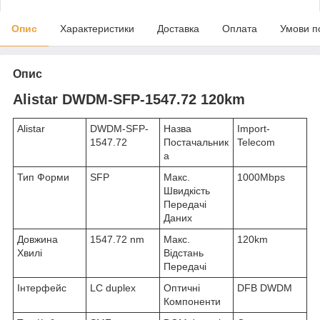
Опис
Характеристики
Доставка
Оплата
Умови п
Опис
Alistar DWDM-SFP-1547.72 120km
Alistar
DWDM-SFP-
Назва
Import-
1547.72
Постачальник
Telecom
а
Тип Форми
SFP
Макс.
1000Mbps
Швидкість
Передачі
Даних
Довжина
1547.72 nm
Макс.
120km
Хвилі
Відстань
Передачі
Інтерфейс
LC duplex
Оптичні
DFB DWDM
Компоненти