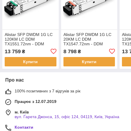
Alistar SFP DWDM 1G LC
Alistar SFP DWDM 1G LC
Alis
120KM LC DDM
20KM LC DDM
120
TX1551.72nm - DDM
TX1547.72nm - DDM
TX1
13 759
8 798
13 
₴
₴
Купити
Купити
Про нас
100% позитивних з 7 відгуків за рік
Працює з 12.07.2019
м. Київ
вул. Ґарета Джонса, 15, офіс 124, 04119, Київ, Україна
Контакти