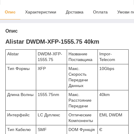
Опис
Характеристики
Доставка
Оплата
Умови п
Опис
Alistar DWDM-XFP-1555.75 40km
Alistar
DWDM-XFP-
Название
Impor-
1555.75
Поставщика
Telecom
Тип Формы
XFP
Макс.
10Gbps
Скорость
Передачи
Данных
Длина Волны
1555.75nm
Макс.
40km
Расстояние
Передачи
Интерфейс
LC Дуплекс
Оптические
EML DWDM
Компоненты
Тип Кабелю
SMF
DOM Функція
Є