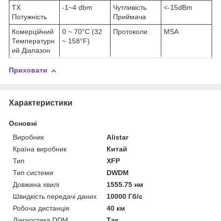
TX
-1~4 dbm
Чутливість
<-15dBm
Потужність
Приймача
Комерційний
0 ~ 70°C (32
Протоколи
MSA
Температурн
~ 158°F)
ий Діапазон
Приховати
Характеристики
Основні
Виробник
Alistar
Країна виробник
Китай
Тип
XFP
Тип системи
DWDM
Довжина хвилі
1555.75 нм
Швидкість передачі даних
10000 Гб/с
Робоча дистанція
40 км
Діагностика DDM
Так