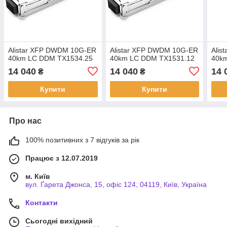
Alistar XFP DWDM 10G-ER
Alistar XFP DWDM 10G-ER
Alis
40km LC DDM TX1534.25
40km LC DDM TX1531.12
40k
14 040
14 040
14 
₴
₴
Купити
Купити
Про нас
100% позитивних з 7 відгуків за рік
Працює з 12.07.2019
м. Київ
вул. Ґарета Джонса, 15, офіс 124, 04119, Київ, Україна
Контакти
Сьогодні вихідний