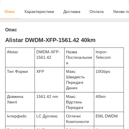
Опис
Характеристики
Доставка
Оплата
Умови п
Опис
Alistar DWDM-XFP-1561.42 40km
Alistar
DWDM-XFP-
Назва
Impor-
1561.42
Постачальник
Telecom
а
Тип Форми
XFP
Макс.
10Gbps
Швидкість
Передачі
Даних
Довжина
1561.42 nm
Макс.
40km
Хвилі
Відстань
Передачі
Інтерфейс
LC Дуплекс
Оптичні
EML DWDM
Компоненти