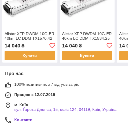
Alistar XFP DWDM 10G-ER
Alistar XFP DWDM 10G-ER
Alis
40km LC DDM TX1570.42
40km LC DDM TX1534.25
40k
14 040
14 040
14 
₴
₴
Купити
Купити
Про нас
100% позитивних з 7 відгуків за рік
Працює з 12.07.2019
м. Київ
вул. Ґарета Джонса, 15, офіс 124, 04119, Київ, Україна
Контакти