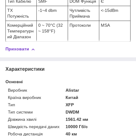
Тип Кабелю
SMF
DOM Функція
Є
TX
-1~4 dbm
Чутливість
<-15dBm
Потужність
Приймача
Комерційний
0 ~ 70°C (32
Протоколи
MSA
Температурн
~ 158°F)
ий Діапазон
Приховати
Характеристики
Основні
Виробник
Alistar
Країна виробник
Китай
Тип
XFP
Тип системи
DWDM
Довжина хвилі
1561.42 нм
Швидкість передачі даних
10000 Гб/с
Робоча дистанція
40 км