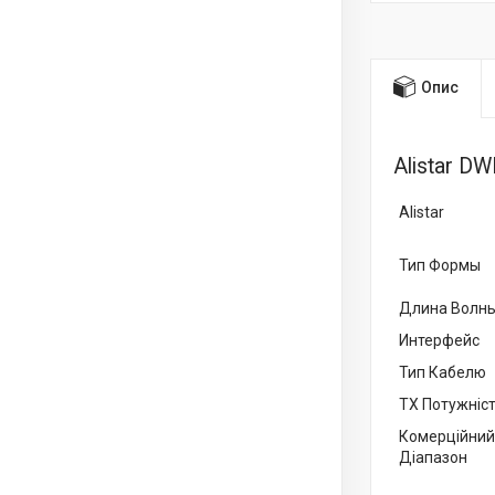
Опис
Alistar D
Alistar
Тип Формы
Длина Волн
Интерфейс
Тип Кабелю
TX Потужніс
Комерційний
Діапазон