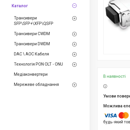
Каталог
Трансивери
SFP\SFP+\XFP\QSFP
Трансивери CWDM
Трансивери DWDM
DAC \ AOC Кабеля
Технологія PON OLT - ONU
Медiаконвертери
В наявності
Мережеве обладнання
будь-який то