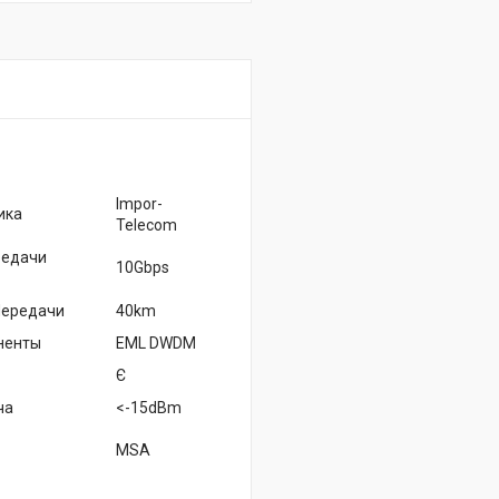
Impor-
ика
Telecom
редачи
10Gbps
Передачи
40km
ненты
EML DWDM
Є
ча
<-15dBm
MSA