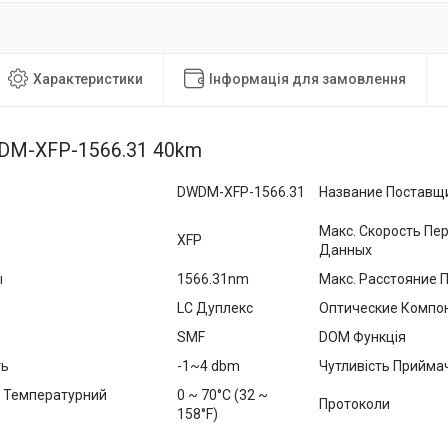
Характеристики
Інформація для замовлення
WDM-XFP-1566.31 40km
DWDM-XFP-1566.31
Название Поставщ
Макс. Скорость Пе
XFP
Данных
ы
1566.31nm
Макс. Расстояние 
LC Дуплекс
Оптические Компо
SMF
DOM Функція
ть
-1~4 dbm
Чутливість Прийма
 Температурний
0 ~ 70°C (32 ~
Протоколи
158°F)