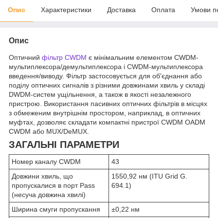
Опис
Характеристики
Доставка
Оплата
Умови п
Опис
Оптичний
фільтр CWDM
є мінімальним елементом CWDM-
мультиплексора/демультиплексора і CWDM-мультиплексора
введення/виводу. Фільтр застосовується для об'єднання або
поділу оптичних сигналів з різними довжинами хвиль у складі
DWDM-систем ущільнення, а також в якості незалежного
пристрою. Використання пасивних оптичних фільтрів в місцях
з обмеженим внутрішнім простором, наприклад, в оптичних
муфтах, дозволяє складати компактні пристрої CWDM OADM
CWDM або MUX/DeMUX.
ЗАГАЛЬНІ ПАРАМЕТРИ
Номер каналу CWDM
43
Довжини хвиль, що
1550,92 нм (ITU Grid G.
пропускалися в порт Pass
694.1)
(несуча довжина хвилі)
Ширина смуги пропускання
±0,22 нм