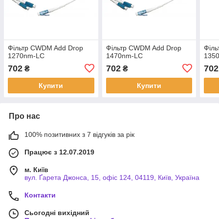
Фільтр CWDM Add Drop
Фільтр CWDM Add Drop
Філ
1270nm-LC
1470nm-LC
135
702
702
702
₴
₴
Купити
Купити
Про нас
100% позитивних з 7 відгуків за рік
Працює з 12.07.2019
м. Київ
вул. Ґарета Джонса, 15, офіс 124, 04119, Київ, Україна
Контакти
Сьогодні вихідний