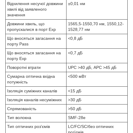
Відхилення несучої довжини
±0,01 нм
хвилі від заявленого
значення
Довжини хвиль, що
1565,5-1550,70 нм, 1550,12-
пропускалися в порт Exp
1528,77 нм
Що вносяться загасання на
<0,8 дБ
порту Pass
Що вносяться загасання на
<0,7 дБ
порту Exp
Поворотні втрати
UPC >40 дБ, APC >45 дБ
Сумарна оптична вхідна
<500 мВт
потужність
Ізоляція суміжних каналів
<15 дБ
Ізоляція каналів несуміжних
>30 дБ
Спрямованість
>50 дБ
Тип волокна
SMF-28e
Тип оптичних роз'ємів
LC/FC/SC/без оптичних
роз'ємів