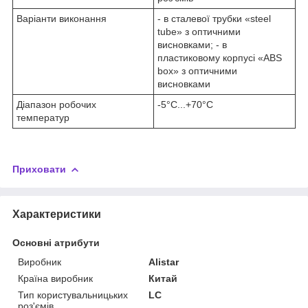
Варіанти виконання
- в сталевої трубки «steel
tube» з оптичними
висновками; - в
пластиковому корпусі «ABS
box» з оптичними
висновками
Діапазон робочих
-5°C...+70°C
температур
Приховати
Характеристики
Основні атрибути
Виробник
Alistar
Країна виробник
Китай
Тип користувальницьких
LC
роз'ємів