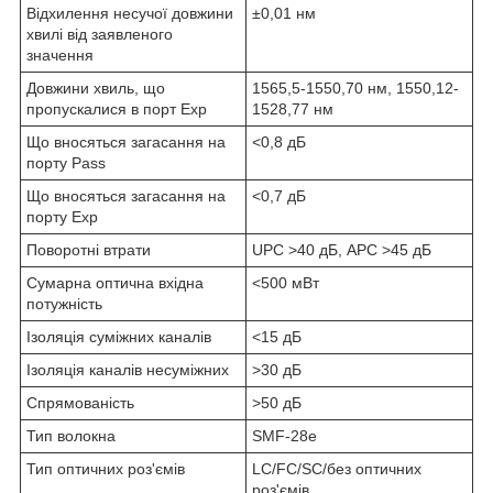
Відхилення несучої довжини
±0,01 нм
хвилі від заявленого
значення
Довжини хвиль, що
1565,5-1550,70 нм, 1550,12-
пропускалися в порт Exp
1528,77 нм
Що вносяться загасання на
<0,8 дБ
порту Pass
Що вносяться загасання на
<0,7 дБ
порту Exp
Поворотні втрати
UPC >40 дБ, APC >45 дБ
Сумарна оптична вхідна
<500 мВт
потужність
Ізоляція суміжних каналів
<15 дБ
Ізоляція каналів несуміжних
>30 дБ
Спрямованість
>50 дБ
Тип волокна
SMF-28e
Тип оптичних роз'ємів
LC/FC/SC/без оптичних
роз'ємів