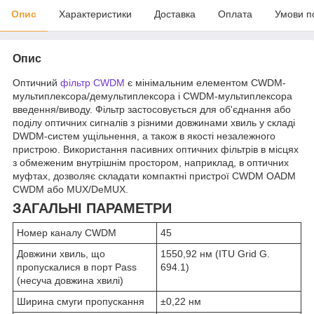
Опис
Характеристики
Доставка
Оплата
Умови п
Опис
Оптичний
фільтр CWDM
є мінімальним елементом CWDM-
мультиплексора/демультиплексора і CWDM-мультиплексора
введення/виводу. Фільтр застосовується для об'єднання або
поділу оптичних сигналів з різними довжинами хвиль у складі
DWDM-систем ущільнення, а також в якості незалежного
пристрою. Використання пасивних оптичних фільтрів в місцях
з обмеженим внутрішнім простором, наприклад, в оптичних
муфтах, дозволяє складати компактні пристрої CWDM OADM
CWDM або MUX/DeMUX.
ЗАГАЛЬНІ ПАРАМЕТРИ
Номер каналу CWDM
45
Довжини хвиль, що
1550,92 нм (ITU Grid G.
пропускалися в порт Pass
694.1)
(несуча довжина хвилі)
Ширина смуги пропускання
±0,22 нм