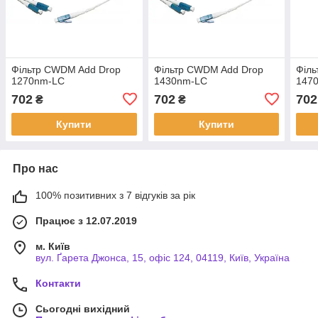
Фільтр CWDM Add Drop
Фільтр CWDM Add Drop
Філ
1270nm-LC
1430nm-LC
147
702
702
702
₴
₴
Купити
Купити
Про нас
100% позитивних з 7 відгуків за рік
Працює з 12.07.2019
м. Київ
вул. Ґарета Джонса, 15, офіс 124, 04119, Київ, Україна
Контакти
Сьогодні вихідний