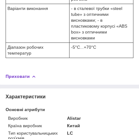
Варіанти виконання
- в сталевої трубки «steel
tube» з оптичними
висновками; - в
пластиковому корпусі «ABS
box» з оптичними
висновками
Діапазон робочих
-5°C...+70°C
температур
Приховати
Характеристики
Основні атрибути
Виробник
Alistar
Країна виробник
Китай
Тип користувальницьких
LC
роз'ємів