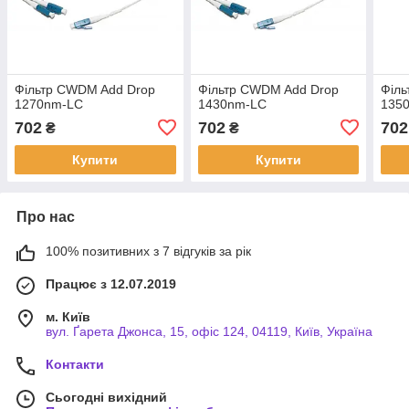
Фільтр CWDM Add Drop
Фільтр CWDM Add Drop
Філ
1270nm-LC
1430nm-LC
135
702
702
702
₴
₴
Купити
Купити
Про нас
100% позитивних з 7 відгуків за рік
Працює з 12.07.2019
м. Київ
вул. Ґарета Джонса, 15, офіс 124, 04119, Київ, Україна
Контакти
Сьогодні вихідний