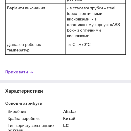
Варіанти виконання
- в сталевої трубки «steel
tube» з оптичними
висновками; - в
пластиковому корпусі «ABS
box» з оптичними
висновками
Діапазон робочих
-5°C...+70°C
температур
Приховати
Характеристики
Основні атрибути
Виробник
Alistar
Країна виробник
Китай
Тип користувальницьких
LC
роз'ємів