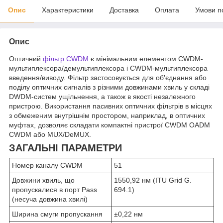
Опис
Характеристики
Доставка
Оплата
Умови п
Опис
Оптичний
фільтр CWDM
є мінімальним елементом CWDM-
мультиплексора/демультиплексора і CWDM-мультиплексора
введення/виводу. Фільтр застосовується для об'єднання або
поділу оптичних сигналів з різними довжинами хвиль у складі
DWDM-систем ущільнення, а також в якості незалежного
пристрою. Використання пасивних оптичних фільтрів в місцях
з обмеженим внутрішнім простором, наприклад, в оптичних
муфтах, дозволяє складати компактні пристрої CWDM OADM
CWDM або MUX/DeMUX.
ЗАГАЛЬНІ ПАРАМЕТРИ
Номер каналу CWDM
51
Довжини хвиль, що
1550,92 нм (ITU Grid G.
пропускалися в порт Pass
694.1)
(несуча довжина хвилі)
Ширина смуги пропускання
±0,22 нм