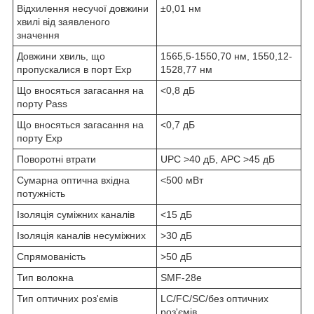
Відхилення несучої довжини
±0,01 нм
хвилі від заявленого
значення
Довжини хвиль, що
1565,5-1550,70 нм, 1550,12-
пропускалися в порт Exp
1528,77 нм
Що вносяться загасання на
<0,8 дБ
порту Pass
Що вносяться загасання на
<0,7 дБ
порту Exp
Поворотні втрати
UPC >40 дБ, APC >45 дБ
Сумарна оптична вхідна
<500 мВт
потужність
Ізоляція суміжних каналів
<15 дБ
Ізоляція каналів несуміжних
>30 дБ
Спрямованість
>50 дБ
Тип волокна
SMF-28e
Тип оптичних роз'ємів
LC/FC/SC/без оптичних
роз'ємів