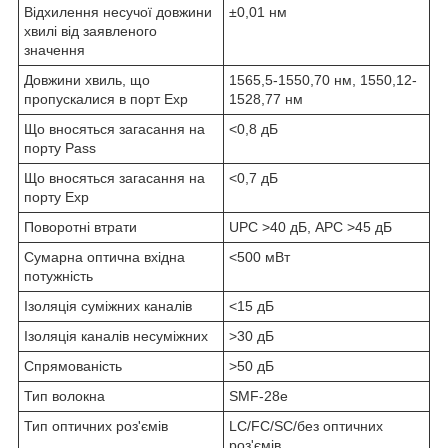
Відхилення несучої довжини
±0,01 нм
хвилі від заявленого
значення
Довжини хвиль, що
1565,5-1550,70 нм, 1550,12-
пропускалися в порт Exp
1528,77 нм
Що вносяться загасання на
<0,8 дБ
порту Pass
Що вносяться загасання на
<0,7 дБ
порту Exp
Поворотні втрати
UPC >40 дБ, APC >45 дБ
Сумарна оптична вхідна
<500 мВт
потужність
Ізоляція суміжних каналів
<15 дБ
Ізоляція каналів несуміжних
>30 дБ
Спрямованість
>50 дБ
Тип волокна
SMF-28e
Тип оптичних роз'ємів
LC/FC/SC/без оптичних
роз'ємів