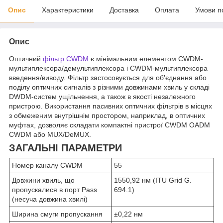
Опис
Характеристики
Доставка
Оплата
Умови п
Опис
Оптичний
фільтр CWDM
є мінімальним елементом CWDM-
мультиплексора/демультиплексора і CWDM-мультиплексора
введення/виводу. Фільтр застосовується для об'єднання або
поділу оптичних сигналів з різними довжинами хвиль у складі
DWDM-систем ущільнення, а також в якості незалежного
пристрою. Використання пасивних оптичних фільтрів в місцях
з обмеженим внутрішнім простором, наприклад, в оптичних
муфтах, дозволяє складати компактні пристрої CWDM OADM
CWDM або MUX/DeMUX.
ЗАГАЛЬНІ ПАРАМЕТРИ
Номер каналу CWDM
55
Довжини хвиль, що
1550,92 нм (ITU Grid G.
пропускалися в порт Pass
694.1)
(несуча довжина хвилі)
Ширина смуги пропускання
±0,22 нм