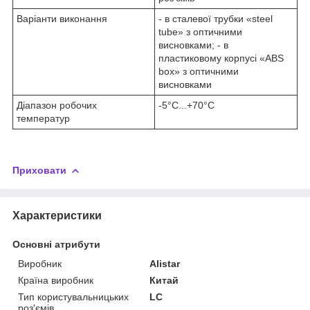
Варіанти виконання
- в сталевої трубки «steel
tube» з оптичними
висновками; - в
пластиковому корпусі «ABS
box» з оптичними
висновками
Діапазон робочих
-5°C...+70°C
температур
Приховати
Характеристики
Основні атрибути
Виробник
Alistar
Країна виробник
Китай
Тип користувальницьких
LC
роз'ємів