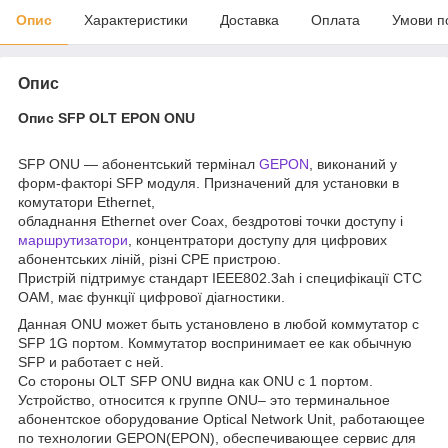
Опис
Характеристики
Доставка
Оплата
Умови п
Опис
Опис SFP OLT EPON ONU
SFP ONU — абонентський термінал
GEPON
, виконаний у
форм-факторі SFP модуля. Призначений для установки в
комутатори Ethernet,
обладнання Ethernet over Coax, бездротові точки доступу і
маршрутизатори
, концентратори доступу для цифрових
абонентських ліній, різні CPE пристрою.
Пристрій підтримує стандарт IEEE802.3ah і специфікації CTC
OAM, має функції цифрової діагностики.
Данная ONU может быть установлено в любой коммутатор с
SFP 1G портом. Коммутатор воспринимает ее как обычную
SFP и работает с ней.
Со стороны OLT SFP ONU видна как ONU с 1 портом.
Устройство, относится к группе ONU– это терминальное
абонентское оборудование Optical Network Unit, работающее
по технологии GEPON(EPON), обеспечивающее сервис для