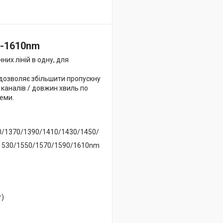
0-1610nm
их ліній в одну, для
е дозволяє збільшити пропускну
каналів / довжин хвиль по
еми.
0/1370/1390/1410/1430/1450/
1530/1550/1570/1590/1610nm
r)