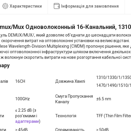
Характеристики
Інформація для замовлення
mux/
Mux
Одноволоконный 16-Канальний, 131
уль DEMUX/MUX/, який дозволяє об'єднати до шеснадцати волоконн
скорочення витрат на оптоволоконні установки на великі відстані.
lese Wavelength-Division Multiplexing (CWDM) пропонує рішення, як
нуючої оптоволоконної інфраструктури шляхом включення декількох 
 ж волокнуи скоротить витрати на нове розгортання кабельної сист
вару
1310/1330/1/135
налів
16CH
Довжина Хвилі
1470/1490/1510/
Смуга Пропускання
100GHz
±6.5 nm
Каналу
≤ 2.25 dB (з
ти
роз'ємами і
Технологія
TFF (Thin Film Filte
адаптерами
)
ати
≥ 45dB
Спрямованість
≥ 50dB