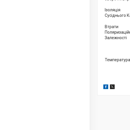
Ізоляція
Сусіднього 
Втрати
Поляризацій
Залежності
Температур