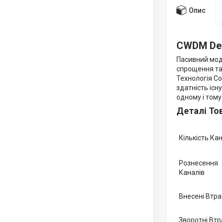
Опис
CWDM De
Пасивний мод
спрощення та 
Технологія Co
здатність іс
одному і тому
Деталі То
Кількість Ка
Рознесення
Каналів
Внесені Втра
Зворотні Втр