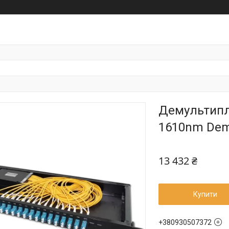
Демультипл
1610nm Demu
13 432 ₴
Купити
+380930507372