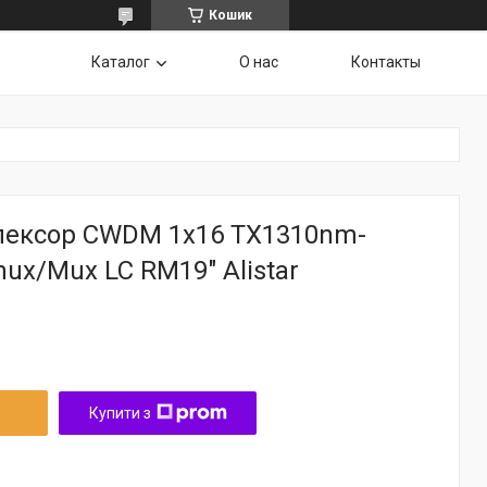
Кошик
Каталог
О нас
Контакты
ексор CWDM 1x16 TX1310nm-
x/Mux LC RM19" Alistar
Купити з