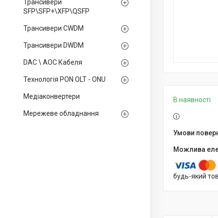
Трансивери
SFP\SFP+\XFP\QSFP
Трансивери CWDM
Трансивери DWDM
DAC \ AOC Кабеля
Технологія PON OLT - ONU
Медiаконвертери
В наявності
Мережеве обладнання
будь-який то