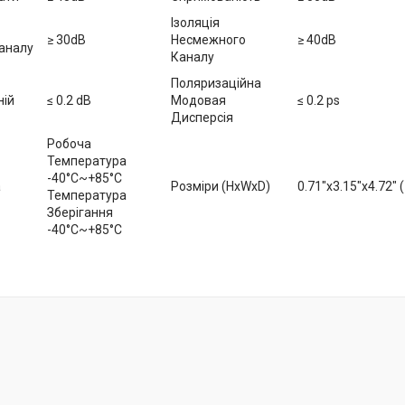
Ізоляція
≥ 30dB
Несмежного
≥ 40dB
Каналу
Каналу
Поляризаційна
ній
≤ 0.2 dB
Модовая
≤ 0.2 ps
Дисперсія
Робоча
Температура
-40°C~+85°C
а
Розміри (HxWxD)
0.71"x3.15"x4.72
Температура
Зберігання
-40°C~+85°C