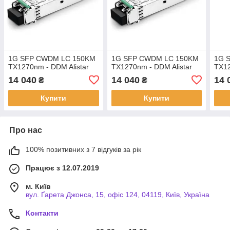
1G SFP CWDM LC 150KM
1G SFP CWDM LC 150KM
1G 
TX1270nm - DDM Alistar
TX1270nm - DDM Alistar
TX12
14 040
14 040
14 
₴
₴
Купити
Купити
Про нас
100% позитивних з 7 відгуків за рік
Працює з 12.07.2019
м. Київ
вул. Ґарета Джонса, 15, офіс 124, 04119, Київ, Україна
Контакти