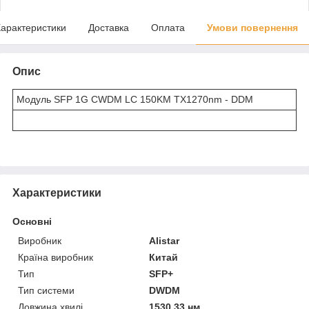
арактеристики
Доставка
Оплата
Умови повернення
Опис
Модуль SFP 1G CWDM LC 150KM TX1270nm - DDM
Характеристики
Основні
Виробник
Alistar
Країна виробник
Китай
Тип
SFP+
Тип системи
DWDM
Довжина хвилі
1530.33 нм