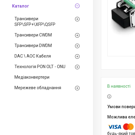
Каталог
Трансивери
SFP\SFP+\XFP\QSFP
Трансивери CWDM
Трансивери DWDM
DAC \ AOC Кабеля
Технологія PON OLT - ONU
Медiаконвертери
В наявності
Мережеве обладнання
будь-який то