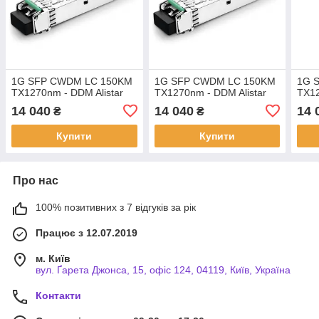
1G SFP CWDM LC 150KM
1G SFP CWDM LC 150KM
1G 
TX1270nm - DDM Alistar
TX1270nm - DDM Alistar
TX12
14 040
14 040
14 
₴
₴
Купити
Купити
Про нас
100% позитивних з 7 відгуків за рік
Працює з 12.07.2019
м. Київ
вул. Ґарета Джонса, 15, офіс 124, 04119, Київ, Україна
Контакти