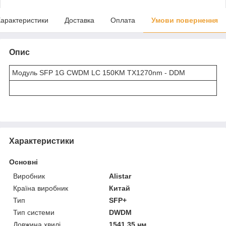
арактеристики
Доставка
Оплата
Умови повернення
Опис
Модуль SFP 1G CWDM LC 150KM TX1270nm - DDM
Характеристики
Основні
Виробник
Alistar
Країна виробник
Китай
Тип
SFP+
Тип системи
DWDM
Довжина хвилі
1541.35 нм