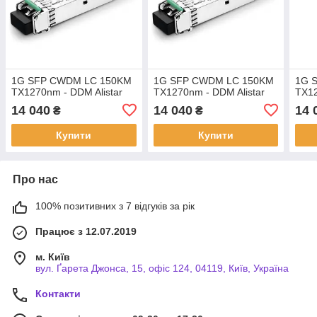
1G SFP CWDM LC 150KM
1G SFP CWDM LC 150KM
1G 
TX1270nm - DDM Alistar
TX1270nm - DDM Alistar
TX12
14 040
14 040
14 
₴
₴
Купити
Купити
Про нас
100% позитивних з 7 відгуків за рік
Працює з 12.07.2019
м. Київ
вул. Ґарета Джонса, 15, офіс 124, 04119, Київ, Україна
Контакти