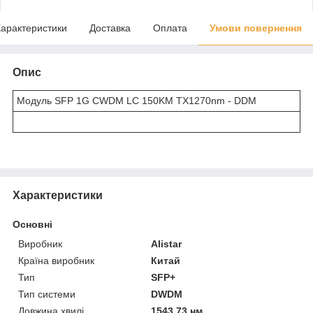
арактеристики
Доставка
Оплата
Умови повернення
Опис
Модуль SFP 1G CWDM LC 150KM TX1270nm - DDM
Характеристики
Основні
Виробник
Alistar
Країна виробник
Китай
Тип
SFP+
Тип системи
DWDM
Довжина хвилі
1543.73 нм