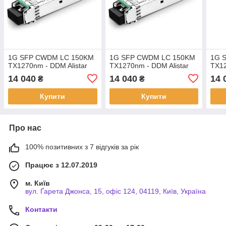
1G SFP CWDM LC 150KM
1G SFP CWDM LC 150KM
1G 
TX1270nm - DDM Alistar
TX1270nm - DDM Alistar
TX12
14 040
14 040
14 
₴
₴
Купити
Купити
Про нас
100% позитивних з 7 відгуків за рік
Працює з 12.07.2019
м. Київ
вул. Ґарета Джонса, 15, офіс 124, 04119, Київ, Україна
Контакти