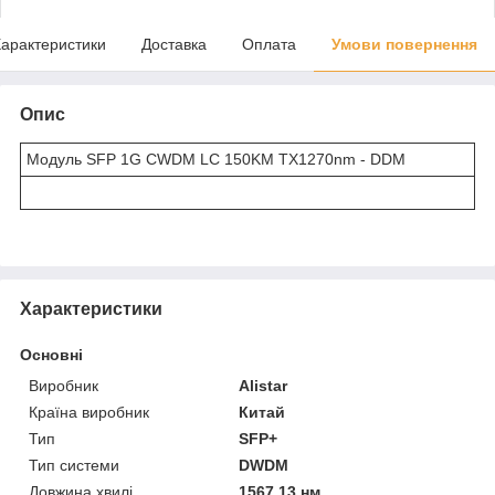
арактеристики
Доставка
Оплата
Умови повернення
Опис
Модуль SFP 1G CWDM LC 150KM TX1270nm - DDM
Характеристики
Основні
Виробник
Alistar
Країна виробник
Китай
Тип
SFP+
Тип системи
DWDM
Довжина хвилі
1567.13 нм