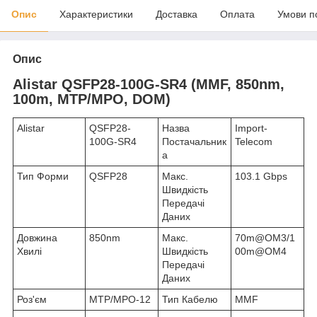
Опис
Характеристики
Доставка
Оплата
Умови п
Опис
Alistar QSFP28-100G-SR4 (MMF, 850nm,
100m, MTP/MPO, DOM)
Alistar
QSFP28-
Назва
Import-
100G-SR4
Постачальник
Telecom
а
Тип Форми
QSFP28
Макс.
103.1 Gbps
Швидкість
Передачі
Даних
Довжина
850nm
Макс.
70m@OM3/1
Хвилі
Швидкість
00m@OM4
Передачі
Даних
Роз'єм
MTP/MPO-12
Тип Кабелю
MMF