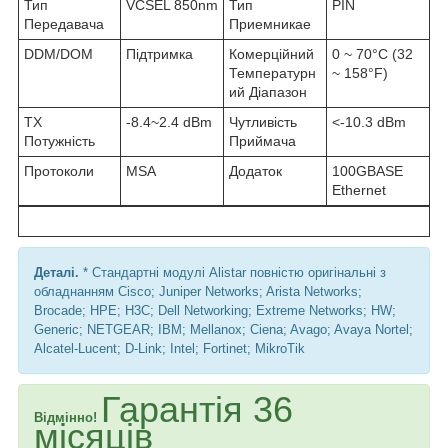
Тип
VCSEL 850nm
Тип
PIN
Передавача
Приемникае
DDM/DOM
Підтримка
Комерційний
0 ~ 70°C (32
Температурн
~ 158°F)
ий Діапазон
TX
-8.4~2.4 dBm
Чутливість
<-10.3 dBm
Потужність
Приймача
Протоколи
MSA
Додаток
100GBASE
Ethernet
Деталі.
* Стандартні модулі Alistar повністю оригінальні з
обладнанням Cisco; Juniper Networks; Arista Networks;
Brocade; HPE; H3C; Dell Networking; Extreme Networks; HW;
Generic; NETGEAR; IBM; Mellanox; Ciena; Avago; Avaya Nortel;
Alcatel-Lucent; D-Link; Intel; Fortinet; MikroTik
Гарантія 36
Відмінно!
місяців