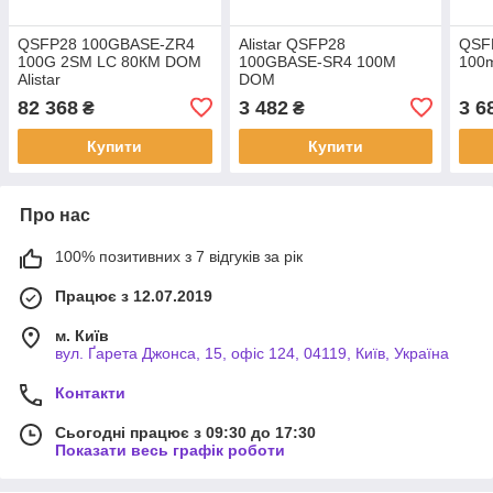
QSFP28 100GBASE-ZR4
Alistar QSFP28
QSF
100G 2SM LC 80КМ DOM
100GBASE-SR4 100М
100m
Alistar
DOM
82 368
3 482
3 6
₴
₴
Купити
Купити
Про нас
100% позитивних з 7 відгуків за рік
Працює з 12.07.2019
м. Київ
вул. Ґарета Джонса, 15, офіс 124, 04119, Київ, Україна
Контакти
Сьогодні працює з 09:30 до 17:30
Показати весь графік роботи