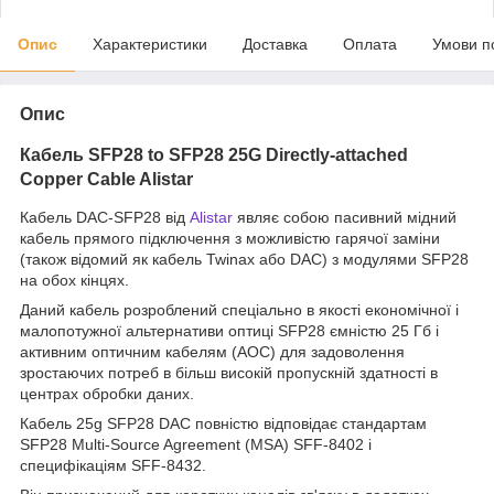
Опис
Характеристики
Доставка
Оплата
Умови п
Опис
Кабель SFP28 to SFP28 25G Directly-attached
Copper Cable Alistar
Кабель DAC-SFP28 від
Alistar
являє собою пасивний мідний
кабель прямого підключення з можливістю гарячої заміни
(також відомий як кабель Twinax або DAC) з модулями SFP28
на обох кінцях.
Даний кабель розроблений спеціально в якості економічної і
малопотужної альтернативи оптиці SFP28 ємністю 25 Гб і
активним оптичним кабелям (AOC) для задоволення
зростаючих потреб в більш високій пропускній здатності в
центрах обробки даних.
Кабель 25g SFP28 DAC повністю відповідає стандартам
SFP28 Multi-Source Agreement (MSA) SFF-8402 і
специфікаціям SFF-8432.