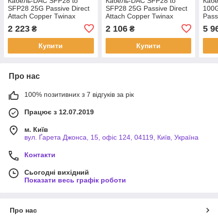
Кабель-DAC SFP28 to
Кабель-DAC SFP28 to
Каб
SFP28 25G Passive Direct
SFP28 25G Passive Direct
100G
Attach Copper Twinax
Attach Copper Twinax
Pass
Cable 2M Alistar
Cable 2m Alistar
Copp
2 223
2 106
5 9
₴
₴
Alist
Купити
Купити
Про нас
100% позитивних з 7 відгуків за рік
Працює з 12.07.2019
м. Київ
вул. Ґарета Джонса, 15, офіс 124, 04119, Київ, Україна
Контакти
Сьогодні вихідний
Показати весь графік роботи
Про нас