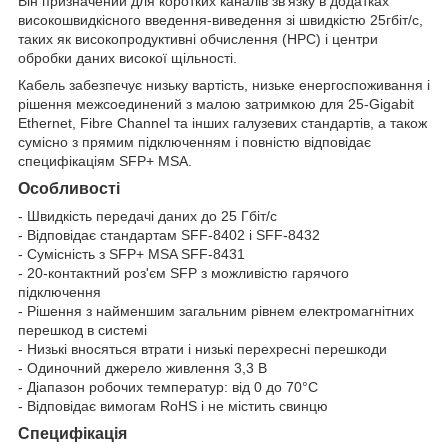
Він призначений для коротких каналів зв'язку в додатках
високошвидкісного введення-виведення зі швидкістю 25гбіт/с,
таких як високопродуктивні обчислення (HPC) і центри
обробки даних високої щільності.
Кабель забезпечує низьку вартість, низьке енергоспоживання і
рішення межсоединений з малою затримкою для 25-Gigabit
Ethernet, Fibre Channel та інших галузевих стандартів, а також
сумісно з прямим підключенням і повністю відповідає
специфікаціям SFP+ MSA.
Особливості
- Швидкість передачі даних до 25 Гбіт/с
- Відповідає стандартам SFF-8402 і SFF-8432
- Сумісність з SFP+ MSA SFF-8431
- 20-контактний роз'єм SFP з можливістю гарячого
підключення
- Рішення з найменшим загальним рівнем електромагнітних
перешкод в системі
- Низькі вносяться втрати і низькі перехресні перешкоди
- Одиночний джерело живлення 3,3 В
- Діапазон робочих температур: від 0 до 70°C
- Відповідає вимогам RoHS і не містить свинцю
Специфікація