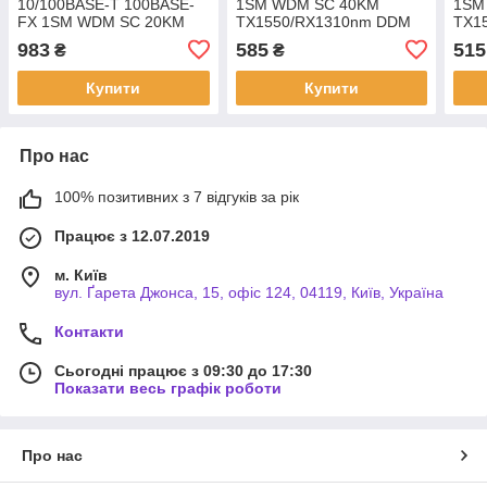
10/100BASE-T 100BASE-
1SM WDM SC 40KM
1SM
FX 1SM WDM SC 20KM
TX1550/RX1310nm DDM
TX1
TX1310/RX1550nm Alistar
983
585
515
₴
₴
Купити
Купити
Про нас
100% позитивних з 7 відгуків за рік
Працює з 12.07.2019
м. Київ
вул. Ґарета Джонса, 15, офіс 124, 04119, Київ, Україна
Контакти
Сьогодні працює з 09:30 до 17:30
Показати весь графік роботи
Про нас