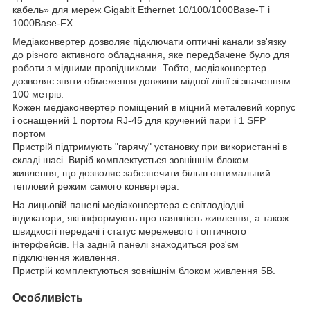
кабель» для мереж Gigabit Ethernet 10/100/1000Base-T і
1000Base-FX.
Медіаконвертер дозволяє підключати оптичні канали зв'язку
до різного активного обладнання, яке передбачене було для
роботи з мідними провідниками. Тобто, медіаконвертер
дозволяє зняти обмеження довжини мідної лінії зі значенням
100 метрів.
Кожен медіаконвертер поміщений в міцний металевий корпус
і оснащений 1 портом RJ-45 для кручений пари і 1 SFP
портом
Пристрій підтримують "гарячу" установку при використанні в
складі шасі. Виріб комплектується зовнішнім блоком
живлення, що дозволяє забезпечити більш оптимальний
тепловий режим самого конвертера.
На лицьовій панелі медіаконвертера є світлодіодні
індикатори, які інформують про наявність живлення, а також
швидкості передачі і статус мережевого і оптичного
інтерфейсів. На задній панелі знаходиться роз'єм
підключення живлення.
Пристрій комплектуються зовнішнім блоком живлення 5В.
Особливість