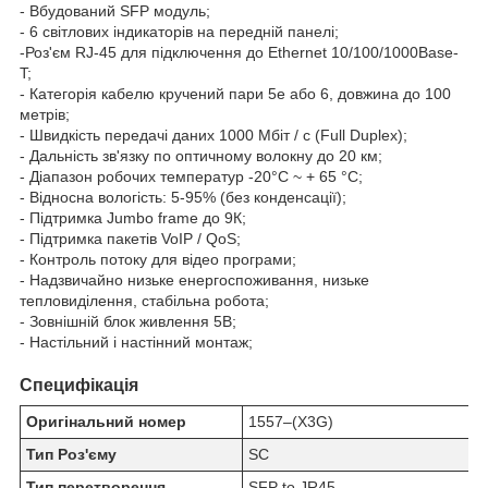
- Вбудований SFP модуль;
- 6 світлових індикаторів на передній панелі;
-Роз'єм RJ-45 для підключення до Ethernet 10/100/1000Base-
T;
- Категорія кабелю кручений пари 5е або 6, довжина до 100
метрів;
- Швидкість передачі даних 1000 Мбіт / с (Full Duplex);
- Дальність зв'язку по оптичному волокну до 20 км;
- Діапазон робочих температур -20°C ~ + 65 °C;
- Відносна вологість: 5-95% (без конденсації);
- Підтримка Jumbo frame до 9К;
- Підтримка пакетів VoIP / QoS;
- Контроль потоку для відео програми;
- Надзвичайно низьке енергоспоживання, низьке
тепловиділення, стабільна робота;
- Зовнішній блок живлення 5В;
- Настільний і настінний монтаж;
Специфікація
Оригінальний номер
1557‒(X3G)
Тип Роз'єму
SC
Тип перетворення
SFP to JR45