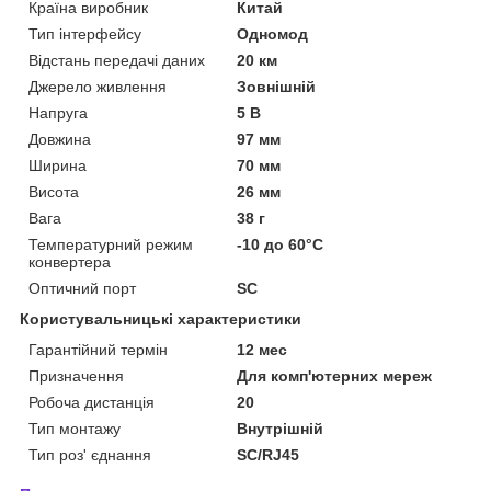
Країна виробник
Китай
Тип інтерфейсу
Одномод
Відстань передачі даних
20 км
Джерело живлення
Зовнішній
Напруга
5 В
Довжина
97 мм
Ширина
70 мм
Висота
26 мм
Вага
38 г
Температурний режим
-10 до 60°C
конвертера
Оптичний порт
SC
Користувальницькі характеристики
Гарантійний термін
12 мес
Призначення
Для комп'ютерних мереж
Робоча дистанція
20
Тип монтажу
Внутрішній
Тип роз' єднання
SC/RJ45