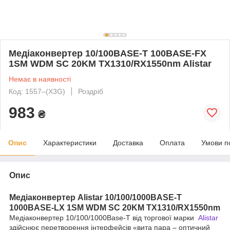
Медіаконвертер 10/100BASE-T 100BASE-FX
1SM WDM SC 20KM TX1310/RX1550nm Alistar
Немає в наявності
Код: 1557‒(X3G)
Роздріб
983
₴
Опис
Характеристики
Доставка
Оплата
Умови п
Опис
Медіаконвертер Alistar
10/100/1000BASE-T
1000BASE-LX 1SM WDM SC 20KM TX1310/RX1550nm
Медіаконвертер 10/100/1000Base-T від торгової марки
Alistar
здійснює перетворення інтерфейсів «вита пара – оптичний