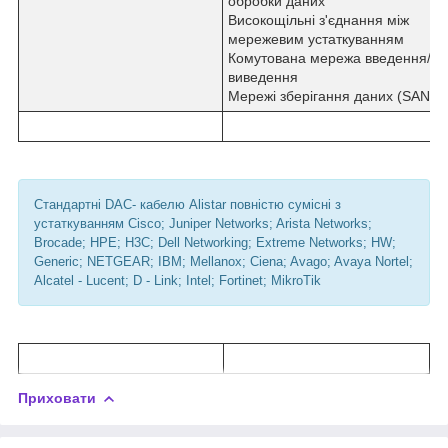
обробки даних
Високощільні з'єднання між
мережевим устаткуванням
Комутована мережа введення/
виведення
Мережі зберігання даних (SAN)
Стандартні DAC- кабелю Alistar повністю сумісні з
устаткуванням Cisco; Juniper Networks; Arista Networks;
Brocade; HPE; H3C; Dell Networking; Extreme Networks; HW;
Generic; NETGEAR; IBM; Mellanox; Ciena; Avago; Avaya Nortel;
Alcatel - Lucent; D - Link; Intel; Fortinet; MikroTik
Приховати