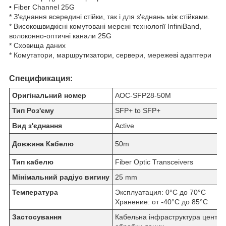
• Fiber Channel 25G
* З'єднання всередині стійки, так і для з'єднань між стійками.
* Високошвидкісні комутовані мережі технології InfiniBand,
волоконно-оптичні канали 25G
* Сховища даних
* Комутатори, маршрутизатори, сервери, мережеві адаптери
Спецификация:
Оригінальний номер
AOC-SFP28-50M
Тип Роз'єму
SFP+ to SFP+
Вид з'єднання
Active
Довжина Кабелю
50m
Тип кабелю
Fiber Optic Transceivers
Мінімальний радіус вигину
25 mm
Температура
Эксплуатация: 0°C до 70°C
Хранение: от -40°C до 85°C
Застосування
Кабельна інфраструктура центру