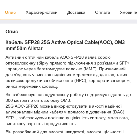
Опис
Характеристики
Доставка
Оплата
Умови п
Опис
Кабель SFP28 25G Active Optical Cable(AOC), OM3
mmf 50m Alistar
Активний оптичний кабель AOC-SFP28 являє собою
оптоволоконну збірку прямого підключення з роз'ємами SFP+
і працює через багатомодове волокно (MMF). Призначений
для з'єднань у високошвидкісних мережевих додатках, таких
як високопродуктивні обчислення (HPC), корпоративні мережі,
ринки мережевих сховищ.
Він забезпечує повнодуплексну роботу і підтримує відстань до
300 метрів по оптоволокну OM3.
25G AOC-SFP28 можна використовувати в якості надійної
альтернативи мідним кабелям прямого підключення (DAC)
SFP+, забезпечуючи поліпшену цілісність сигналу, мала вага,
виняткову вартість і продуктивність.
Він розроблений для високої швидкості, високої щільності і