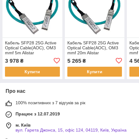
Кабель SFP28 25G Active
Кабель SFP28 25G Active
Кабе
Optical Cable(AOC), OM3
Optical Cable(AOC), OM3
Opti
mmf 5m Alistar
mmf 20m Alistar
mmf 
3 978
5 265
4 5
₴
₴
Купити
Купити
Про нас
100% позитивних з 7 відгуків за рік
Працює з 12.07.2019
м. Київ
вул. Ґарета Джонса, 15, офіс 124, 04119, Київ, Україна