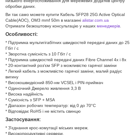
низького енергоспоживання для мережевих додатків центру
обробки даних.
Ви так само можете купити Кабель SFP28 25G Active Optical
Cable(AOC), OM3 mmf 50m в магазині
alistar.com.ua
Отримати безкоштовну консультацію у наших
менеджерів
.
Особливості
:
* Підтримка мультигігабітних швидкостей передачі даних до 25
Гбіт / с
* Зворотна сумісність з 10 Гбіт / с
* Підтримка швидкостей передачі даних Fibre Channel 4x і 8x
* 20-контактний роз'єм SFP з можливістю гарячої заміни
* Легкий кабель з можливістю гарячої заміни, малий радіус
вигину
* Високошвидкісний 850-нм VCSEL і PIN-приймач
* Одиночний Джерело живлення 3,3 В
* Висока надійність
* Сумісність з SFP + MSA
* Діапазон робочих температур: від 0 до 70°C
* Відповідає RoHS і не містить свинцю
Застосування:
* З'єднання крос-комутації міських мереж.
* Високопродуктивні сервери.