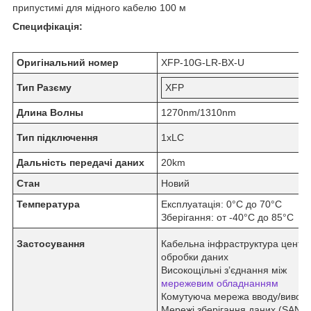
припустимі для мідного кабелю 100 м
Специфікація:
Оригінальний номер
XFP-10G-LR-BX-U
Тип Разєму
XFP
Длина Волны
1270nm/1310nm
Тип підключення
1xLC
Дальність передачі даних
20km
Стан
Новий
Температура
Експлуатація: 0°C до 70°C
Зберігання: от -40°C до 85°C
Застосування
Кабельна інфраструктура центр
обробки даних
Високощільні з’єднання між
мережевим обладнанням
Комутуюча мережа вводу/вивод
Мережі зберігання даних (SAN)