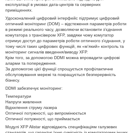
експлуатації в умовах дата-центрів та серверних
приміщеннях.
Удосконалений цифровий інтерфейс підтримує цифровий
оптичний моніторинг (DOM) – відстеження параметрів роботи
в режимі реального часу, дозволяючи встановити з'єднання
комутатора з трансівером XFP, завдяки чому комутатор
отримує доступ до параметрів роботи оптичного з'єднання, у
тому числі таких цифрових функцій, як «м'який» контроль та
моніторинг сигналів введення/виводу XFP.
Крім того, за допомогою DDMI можна впровадити цифрові
аларми та попередження.
За допомогою цієї функції спрощується профілактичне
обслуговування мережі та покращується безперервність
бізнесу.
DDMI забезпечує моніторинг:
Температури
Напруги живлення
Відхилення струму лазера
Оптичної потужності, що випромінюється
Оптичної потужності, що приймається
Модулі XFP Alistar відповідають специфікаціям галузевих
стандартів, що гарантує їхню сумісність із комутаторами інших