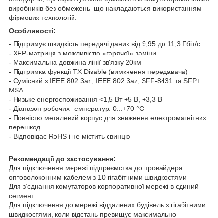
виробників без обмежень, що накладаються використанням
фірмових технологій.
Особливості:
- Підтримує швидкість передачі даних від 9,95 до 11,3 Гбіт/с
- XFP-матриця з можливістю «гарячої» заміни
- Максимальна довжина лінії зв'язку 20км
- Підтримка функції TX Disable (вимкнення передавача)
- Сумісний з IEEE 802.3an, IEEE 802.3az, SFF-8431 та SFP+
MSA
- Низьке енергоспоживання <1,5 Вт +5 В, +3,3 В
- Діапазон робочих температур: 0...+70 °C
- Повністю металевий корпус для зниження електромагнітних
перешкод
- Відповідає RoHS і не містить свинцю
Рекомендації до застосування:
Для підключення мережі підприємства до провайдера
оптоволоконним кабелем з 10 гігабітними швидкостями
Для з’єднання комутаторов корпоративної мережі в єдиний
сегмент
Для підключення до мережі віддалених будівель з гігабітними
швидкостями, коли відстань превищує максимально