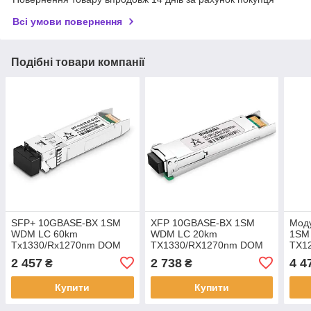
Всі умови повернення
Подібні товари компанії
SFP+ 10GBASE-BX 1SM
XFP 10GBASE-BX 1SM
Мод
WDM LC 60km
WDM LC 20km
1SM
Tx1330/Rx1270nm DOM
TX1330/RX1270nm DOM
TX1
Alistar
Alistar
2 457
2 738
4 4
₴
₴
Купити
Купити