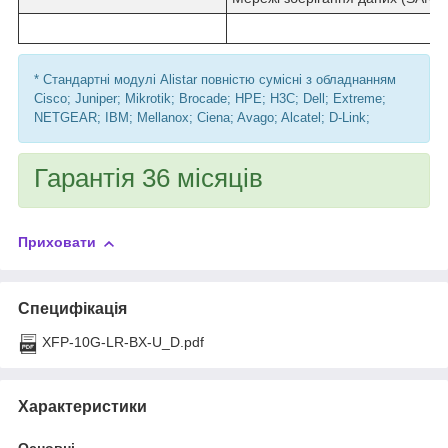
* Стандартні модулі Alistar повністю сумісні з обладнанням
Cisco; Juniper; Mikrotik; Brocade; HPE; H3C; Dell; Extreme;
NETGEAR; IBM; Mellanox; Ciena; Avago; Alcatel; D-Link;
Гарантія 36 місяців
Приховати
Специфікація
XFP-10G-LR-BX-U_D.pdf
Характеристики
Основні