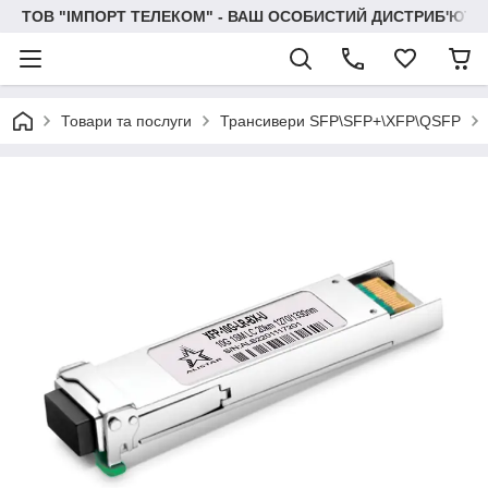
ТОВ "IМПОРТ ТЕЛЕКОМ" - ВАШ ОСОБИСТИЙ ДИСТРИБ'ЮТО
Товари та послуги
Трансивери SFP\SFP+\XFP\QSFP