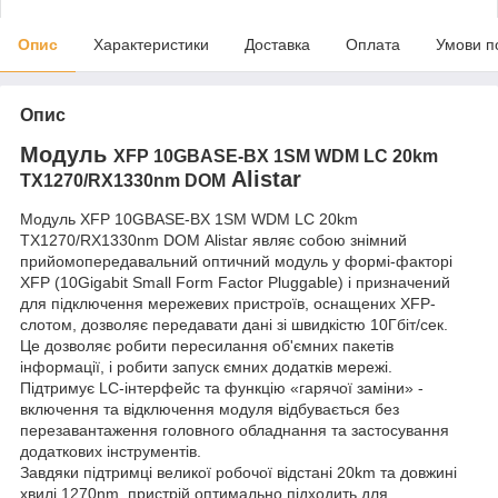
Опис
Характеристики
Доставка
Оплата
Умови п
Опис
Модуль
XFP 10GBASE-BX 1SM WDM LC 20km
Alistar
TX1270/RX1330nm DOM
Модуль XFP 10GBASE-BX 1SM WDM LC 20km
TX1270/RX1330nm DOM Alistar являє собою знімний
прийомопередавальний оптичний модуль у формі-факторі
XFP (10Gigabit Small Form Factor Pluggable) і призначений
для підключення мережевих пристроїв, оснащених XFP-
слотом, дозволяє передавати дані зі швидкістю 10Гбiт/сек.
Це дозволяє робити пересилання об'ємних пакетів
інформації, і робити запуск ємних додатків мережі.
Підтримує LC-інтерфейс та функцію «гарячої заміни» -
включення та відключення модуля відбувається без
перезавантаження головного обладнання та застосування
додаткових інструментів.
Завдяки підтримці великої робочої відстані 20km та довжині
хвилі 1270nm, пристрій оптимально підходить для